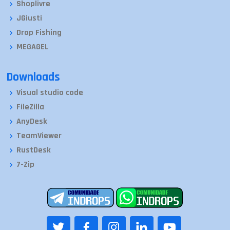
Shoplivre
JGiusti
Drop Fishing
MEGAGEL
Downloads
Visual studio code
FileZilla
AnyDesk
TeamViewer
RustDesk
7-Zip